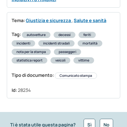
Tema:
Giustizia e sicurezza
,
Salute e sanità
Tag:
autovetture
decessi
feriti
incidenti
incidenti stradali
mortalità
nota per la stampa
passeggeri
statistica report
veicoli
vittime
Tipo di documento:
Comunicato stampa
Id:
28234
Ti è stata utile questa pagina?
Sì
No