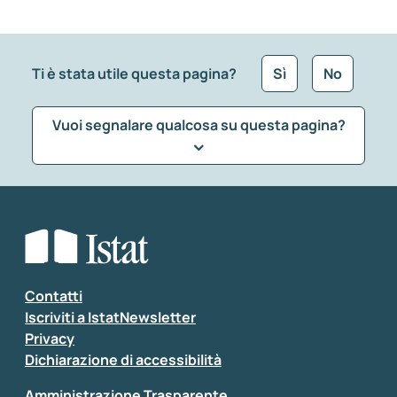
Ti è stata utile questa pagina?
Sì
No
Vuoi segnalare qualcosa su questa pagina?
Che tipo di commento vuoi lasciare?
*
Seleziona la tipologia della segnalazione
Inserisci il tuo commento
*
Contatti
Iscriviti a IstatNewsletter
Privacy
Dichiarazione di accessibilità
Amministrazione Trasparente