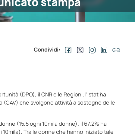
nicato stampa
Condividi:
tunità (DPO), il CNR e le Regioni, l’Istat ha
za (CAV) che svolgono attività a sostegno delle
7 donne (15,5 ogni 10mila donne); il 67,2% ha
ni 10mila). Tra le donne che hanno iniziato tale