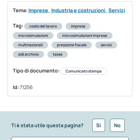
Tema:
Imprese
,
Industria e costruzioni
,
Servizi
Tag:
costo del lavoro
imprese
microsimulazioni
microsimulazioni imprese
multinazionali
pressione fiscale
servizi
sidi archivio
tasse
Tipo di documento:
Comunicato stampa
Id:
71256
Ti è stata utile questa pagina?
Sì
No