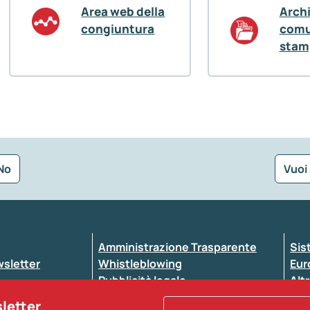
Area web della
Arch
congiuntura
comu
stam
No
Vuoi
Seleziona la tipologia della segnalazione
Amministrazione Trasparente
Sis
ewsletter
Whistleblowing
Eur
Pubblicità legale
Altr
ccessibilità
Atti di notifica
sletter