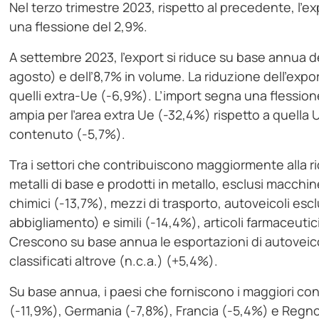
Nel terzo trimestre 2023, rispetto al precedente, l’e
una flessione del 2,9%.
A settembre 2023, l’export si riduce su base annua d
agosto) e dell’8,7% in volume. La riduzione dell’expor
quelli extra-Ue (-6,9%). L’import segna una flession
ampia per l’area extra Ue (-32,4%) rispetto a quella 
contenuto (-5,7%).
Tra i settori che contribuiscono maggiormente alla r
metalli di base e prodotti in metallo, esclusi macchi
chimici (-13,7%), mezzi di trasporto, autoveicoli esclu
abbigliamento) e simili (-14,4%), articoli farmaceuti
Crescono su base annua le esportazioni di autoveic
classificati altrove (n.c.a.) (+5,4%).
Su base annua, i paesi che forniscono i maggiori contr
(-11,9%), Germania (-7,8%), Francia (-5,4%) e Regno