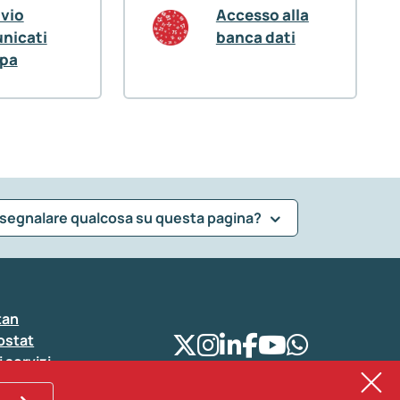
ivio
Accesso alla
nicati
banca dati
pa
 segnalare qualcosa su questa pagina?
tan
ostat
i servizi