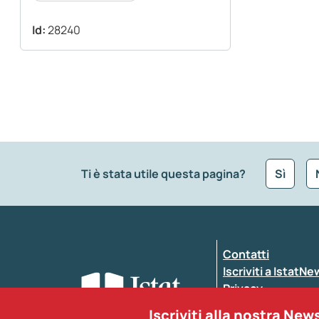
Id:
28240
Ti è stata utile questa pagina?
Sì
Che tipo di commento vuoi lasciare?
*
Contatti
Inserisci il tuo commento
*
Iscriviti a IstatN
Privacy
Dichiarazione di a
Iscriviti alla nostra New