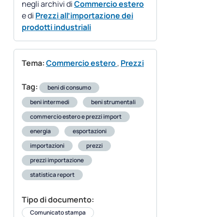
negli archivi di
Commercio estero
e di
Prezzi all’importazione dei
prodotti industriali
Tema:
Commercio estero
,
Prezzi
Tag:
beni di consumo
beni intermedi
beni strumentali
commercio estero e prezzi import
energia
esportazioni
importazioni
prezzi
prezzi importazione
statistica report
Tipo di documento:
Comunicato stampa