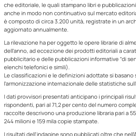
che editoriale, le quali stampano libri e pubblicazio
anche in modo non continuativo sul mercato editoria
è composto di circa 3.200 unità, registrate in un arch
aggiornato annualmente.
La rilevazione ha per oggetto le opere librarie di a
dell’anno, ad eccezione dei prodotti editoriali a ca
pubblicitario e delle pubblicazioni informative “di servi
elenchi telefonici e simili).
Le classificazioni e le definizioni adottate si basano
l’armonizzazione internazionale delle statistiche sull’a
I dati provvisori presentati anticipano i principali risu
rispondenti, pari al 71,2 per cento del numero comples
raccolte descrivono una produzione libraria pari a 5
244 milioni e 159 mila copie stampate.
I risultati dell’indagine sono pubblicati oltre che nell