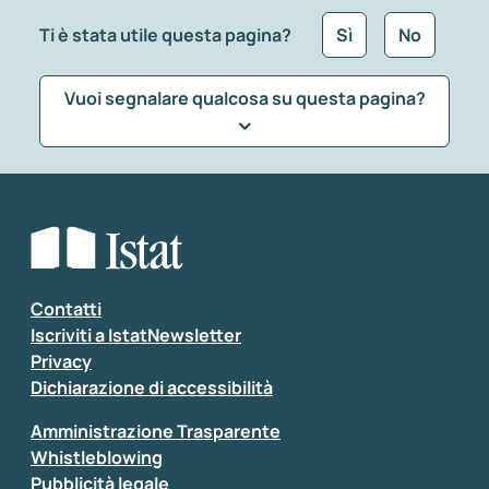
Ti è stata utile questa pagina?
Sì
No
Vuoi segnalare qualcosa su questa pagina?
Che tipo di commento vuoi lasciare?
*
Seleziona la tipologia della segnalazione
Inserisci il tuo commento
*
Contatti
Iscriviti a IstatNewsletter
Privacy
Dichiarazione di accessibilità
Amministrazione Trasparente
Whistleblowing
Pubblicità legale