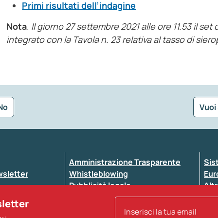
Primi risultati dell’indagine
Nota
.
Il giorno 27 settembre 2021 alle ore 11.53 il set
integrato con la Tavola n. 23 relativa al tasso di sie
No
Vuoi
Seleziona la tipologia della segnalazione
Amministrazione Trasparente
Sis
ewsletter
Whistleblowing
Eur
Pubblicità legale
Altr
ccessibilità
Atti di notifica
sletter
Note legali