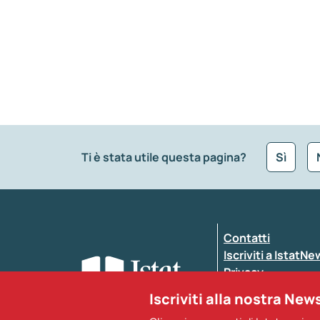
Ti è stata utile questa pagina?
Sì
Che tipo di commento vuoi lasciare?
*
Contatti
Inserisci il tuo commento
*
Iscriviti a IstatN
Privacy
Dichiarazione di a
Iscriviti alla nostra New