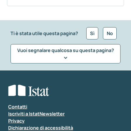
Ti è stata utile questa pagina?
Sì
No
Vuoi segnalare qualcosa su questa pagina?
Che tipo di commento vuoi lasciare?
*
Seleziona la tipologia della segnalazione
Inserisci il tuo commento
*
Contatti
Iscriviti a IstatNewsletter
Privacy
Dichiarazione di accessibilità