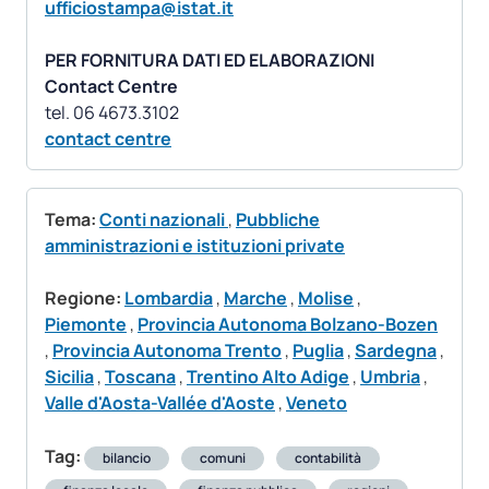
ufficiostampa@istat.it
PER FORNITURA DATI ED ELABORAZIONI
Contact Centre
contact centre
Tema:
Conti nazionali
,
Pubbliche
amministrazioni e istituzioni private
Regione:
Lombardia
,
Marche
,
Molise
,
Piemonte
,
Provincia Autonoma Bolzano-Bozen
,
Provincia Autonoma Trento
,
Puglia
,
Sardegna
,
Sicilia
,
Toscana
,
Trentino Alto Adige
,
Umbria
,
Valle d'Aosta-Vallée d'Aoste
,
Veneto
Tag:
bilancio
comuni
contabilità