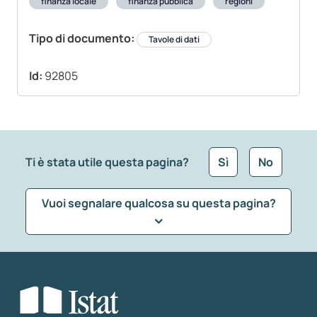
finanza locale
finanza pubblica
regioni
Tipo di documento:
Tavole di dati
Id:
92805
Ti è stata utile questa pagina?
Sì
No
Vuoi segnalare qualcosa su questa pagina?
Che tipo di commento vuoi lasciare?
*
Seleziona la tipologia della segnalazione