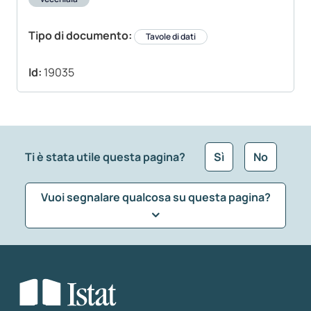
Tipo di documento:
Tavole di dati
Id:
19035
Ti è stata utile questa pagina?
Sì
No
Vuoi segnalare qualcosa su questa pagina?
Che tipo di commento vuoi lasciare?
*
Seleziona la tipologia della segnalazione