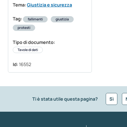
Tema:
Giustizia e sicurezza
Tag:
fallimenti
giustizia
protesti
Tipo di documento:
Tavole di dati
Id:
16552
Ti è stata utile questa pagina?
Sì
Che tipo di commento vuoi lasciare?
*