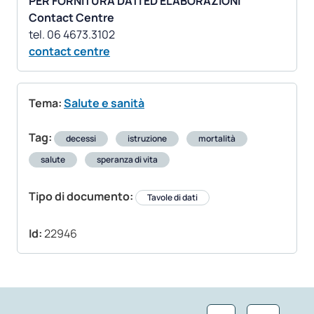
PER FORNITURA DATI ED ELABORAZIONI
Contact Centre
contact centre
Tema:
Salute e sanità
Tag:
decessi
istruzione
mortalità
salute
speranza di vita
Tipo di documento:
Tavole di dati
Id:
22946