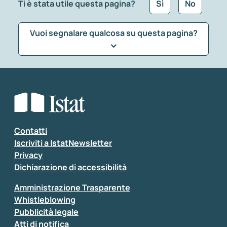
Ti è stata utile questa pagina?
Sì
No
Vuoi segnalare qualcosa su questa pagina?
Che tipo di commento vuoi lasciare?
*
Seleziona la tipologia della segnalazione
Inserisci il tuo commento
*
Contatti
Iscriviti a IstatNewsletter
Privacy
Dichiarazione di accessibilità
Amministrazione Trasparente
Whistleblowing
Pubblicità legale
Atti di notifica