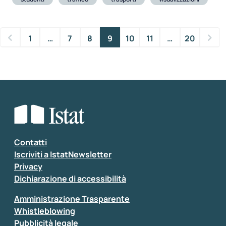
1
…
7
8
9
10
11
…
20
Contatti
Iscriviti a IstatNewsletter
Privacy
Dichiarazione di accessibilità
Amministrazione Trasparente
Whistleblowing
Pubblicità legale