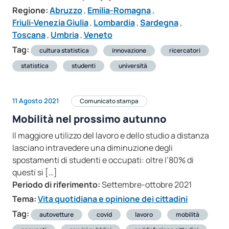
Regione:
Abruzzo
,
Emilia-Romagna
,
Friuli-Venezia Giulia
,
Lombardia
,
Sardegna
,
Toscana
,
Umbria
,
Veneto
Tag:
cultura statistica
innovazione
ricercatori
statistica
studenti
università
11 Agosto 2021
Comunicato stampa
Mobilità nel prossimo autunno
Il maggiore utilizzo del lavoro e dello studio a distanza
lasciano intravedere una diminuzione degli
spostamenti di studenti e occupati: oltre l’80% di
questi si […]
Periodo di riferimento:
Settembre-ottobre 2021
Tema:
Vita quotidiana e opinione dei cittadini
Tag:
autovetture
covid
lavoro
mobilità