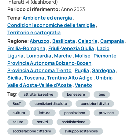
interattivi (dashboard)
Periodo di riferimento:
Anno 2023
Tema:
Ambiente ed energia
,
Condizioni economiche delle famiglie
,
Territorio e cartografia
Regione:
Abruzzo
,
Basilicata
,
Calabria
,
Campania
,
Emilia-Romagna
,
Friuli-Venezia Giulia
,
Lazio
,
Liguria
,
Lombardia
,
Marche
,
Molise
,
Piemonte
,
Provincia Autonoma Bolzano-Bozen
,
Provincia Autonoma Trento
,
Puglia
,
Sardegna
,
Sicilia
,
Toscana
,
Trentino Alto Adige
,
Umbria
,
Valle d'Aosta-Vallée d'Aoste
,
Veneto
Tag:
attività ricreative
benessere
bes
BesT
condizioni di salute
condizioni di vita
cultura
lettura
popolazione
province
salute
servizi
soddisfazione
soddisfazione cittadini
sviluppo sostenibile