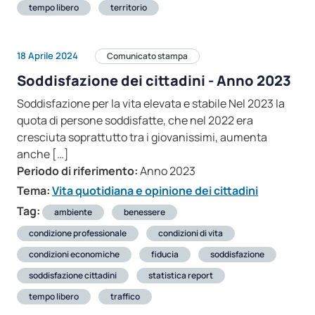
tempo libero
territorio
18 Aprile 2024
Comunicato stampa
Soddisfazione dei cittadini - Anno 2023
Soddisfazione per la vita elevata e stabile Nel 2023 la
quota di persone soddisfatte, che nel 2022 era
cresciuta soprattutto tra i giovanissimi, aumenta
anche […]
Periodo di riferimento:
Anno 2023
Tema:
Vita quotidiana e opinione dei cittadini
Tag:
ambiente
benessere
condizione professionale
condizioni di vita
condizioni economiche
fiducia
soddisfazione
soddisfazione cittadini
statistica report
tempo libero
traffico