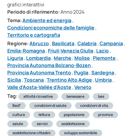
grafici interattivi
Periodo di riferimento:
Anno 2024
Tema:
Ambiente ed energia
,
Condizioni economiche delle famiglie
,
Territorio e cartografia
Regione:
Abruzzo
,
Basilicata
,
Calabria
,
Campania
,
Emilia-Romagna
,
Friuli-Venezia Giulia
,
Lazio
,
Liguria
,
Lombardia
,
Marche
,
Molise
,
Piemonte
,
Provincia Autonoma Bolzano-Bozen
,
Provincia Autonoma Trento
,
Puglia
,
Sardegna
,
Sicilia
,
Toscana
,
Trentino Alto Adige
,
Umbria
,
Valle d'Aosta-Vallée d'Aoste
,
Veneto
Tag:
attività ricreative
benessere
bes
BesT
condizioni di salute
condizioni di vita
cultura
lettura
popolazione
province
salute
servizi
soddisfazione
soddisfazione cittadini
sviluppo sostenibile