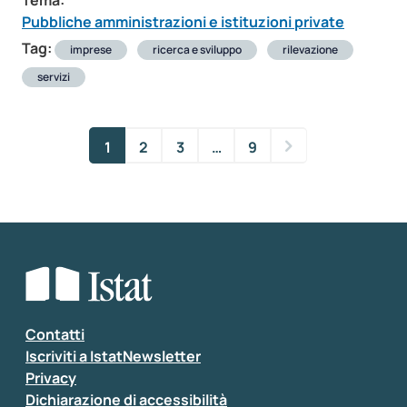
Tema:
Pubbliche amministrazioni e istituzioni private
Tag:
imprese
ricerca e sviluppo
rilevazione
servizi
1
2
3
…
9
Contatti
Iscriviti a IstatNewsletter
Privacy
Dichiarazione di accessibilità