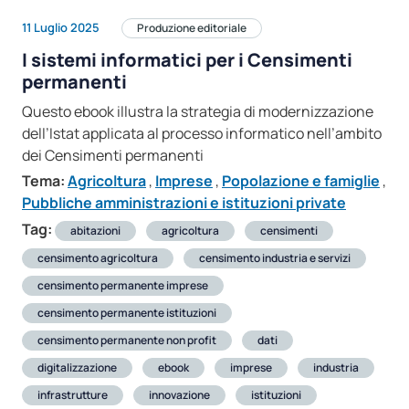
11 Luglio 2025
Produzione editoriale
I sistemi informatici per i Censimenti
permanenti
Questo ebook illustra la strategia di modernizzazione
dell’Istat applicata al processo informatico nell’ambito
dei Censimenti permanenti
Tema:
Agricoltura
,
Imprese
,
Popolazione e famiglie
,
Pubbliche amministrazioni e istituzioni private
Tag:
abitazioni
agricoltura
censimenti
censimento agricoltura
censimento industria e servizi
censimento permanente imprese
censimento permanente istituzioni
censimento permanente non profit
dati
digitalizzazione
ebook
imprese
industria
infrastrutture
innovazione
istituzioni