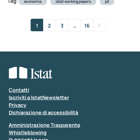
Tag:
economia
istat working papers
pil
1
2
3
…
16
Contatti
Iscriviti a IstatNewsletter
Privacy
Dichiarazione di accessibilità
Amministrazione Trasparente
Whistleblowing