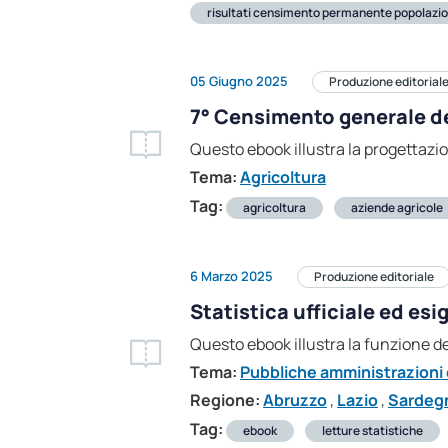
risultati censimento permanente popolazi
05 Giugno 2025
Produzione editorial
7° Censimento generale del
Questo ebook illustra la progettazi
Tema:
Agricoltura
Tag:
agricoltura
aziende agricole
6 Marzo 2025
Produzione editoriale
Statistica ufficiale ed esi
Questo ebook illustra la funzione de
Tema:
Pubbliche amministrazioni e
Regione:
Abruzzo
,
Lazio
,
Sardeg
Tag:
ebook
letture statistiche