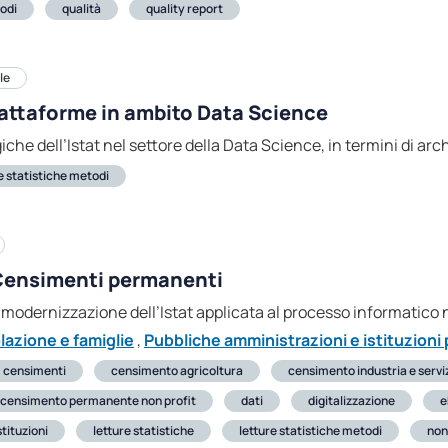
todi
qualità
quality report
le
iattaforme in ambito Data Science
giche dell’Istat nel settore della Data Science, in termini di arc
e statistiche metodi
i Censimenti permanenti
di modernizzazione dell’Istat applicata al processo informatic
lazione e famiglie
,
Pubbliche amministrazioni e istituzioni 
censimenti
censimento agricoltura
censimento industria e servi
censimento permanente non profit
dati
digitalizzazione
e
stituzioni
letture statistiche
letture statistiche metodi
non