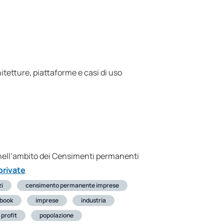
hitetture, piattaforme e casi di uso
o nell’ambito dei Censimenti permanenti
private
zi
censimento permanente imprese
book
imprese
industria
 profit
popolazione