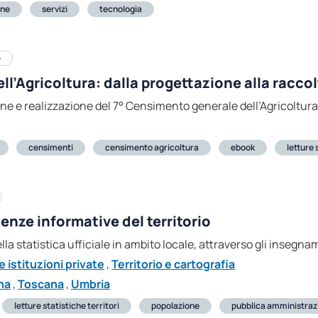
one
servizi
tecnologia
e
l’Agricoltura: dalla progettazione alla raccol
one e realizzazione del 7° Censimento generale dell’Agricoltur
censimenti
censimento agricoltura
ebook
letture 
genze informative del territorio
lla statistica ufficiale in ambito locale, attraverso gli insegn
 istituzioni private
,
Territorio e cartografia
na
,
Toscana
,
Umbria
letture statistiche territori
popolazione
pubblica amministraz