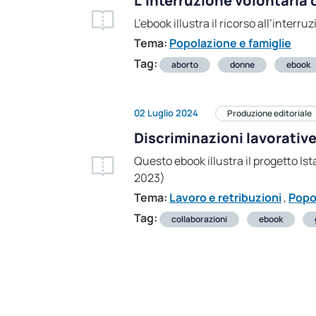
L’interruzione volontaria 
L’ebook illustra il ricorso all’inter
Tema:
Popolazione e famiglie
Tag:
aborto
donne
ebook
02 Luglio 2024
Produzione editoriale
Discriminazioni lavorative
Questo ebook illustra il progetto Is
2023)
Tema:
Lavoro e retribuzioni
,
Popo
Tag:
collaborazioni
ebook