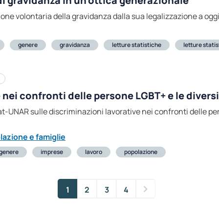
di gravidanza in un’ottica generazionale
ruzione volontaria della gravidanza dalla sua legalizzazione a ogg
genere
gravidanza
letture statistiche
letture stati
 nei confronti delle persone LGBT+ e le diversi
tat-UNAR sulle discriminazioni lavorative nei confronti delle pe
lazione e famiglie
genere
imprese
lavoro
popolazione
1
2
3
4