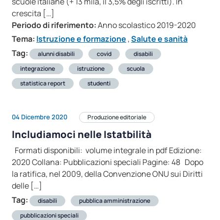
scuole italiane (+ 13 mila, il 3,5% degli iscritti). In
crescita […]
Periodo di riferimento:
Anno scolastico 2019-2020
Tema:
Istruzione e formazione
,
Salute e sanità
Tag:
alunni disabili
covid
disabili
integrazione
istruzione
scuola
statistica report
studenti
04 Dicembre 2020
Produzione editoriale
Includiamoci nelle Istatbilità
Formati disponibili: volume integrale in pdf Edizione:
2020 Collana: Pubblicazioni speciali Pagine: 48 Dopo
la ratifica, nel 2009, della Convenzione ONU sui Diritti
delle […]
Tag:
disabili
pubblica amministrazione
pubblicazioni speciali