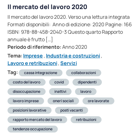
Il mercato del lavoro 2020
Il mercato del lavoro 2020. Verso una lettura integrata
Formati disponibili: Anno di edizione: 2020 Pagine: 166
ISBN: 978-88-458-2040-3 Questo quarto Rapporto
annuale è frutto […]
Periodo di riferimento:
Anno 2020
Tema:
Imprese
,
Industria e costruzioni
,
Lavoro e retribuzioni
,
Servizi
Tag:
cassa integrazione
collaborazioni
costo del lavoro
covid
dipendenti
disoccupazione
inattivi
lavoro
lavoro imprese
oneri sociali
ore lavorate
posizioni lavorative
posti vacanti
rapporto mercato del lavoro
retribuzioni
tendenze occupazione