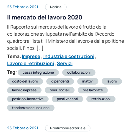
25 Febbraio 2021
Notizia
Il mercato del lavoro 2020
Il Rapporto sul mercato del lavoro è frutto della
collaborazione sviluppata nell’ambito dell’Accordo
quadro tra l’Istat, il Ministero del lavoro e delle politiche
sociali, l’Inps, […]
Tema:
Imprese
,
Industria e costruzioni
,
Lavoro e retribuzioni
,
Servizi
Tag:
cassa integrazione
collaborazioni
costo del lavoro
dipendenti
inattivi
lavoro
lavoro imprese
oneri sociali
ore lavorate
posizioni lavorative
posti vacanti
retribuzioni
tendenze occupazione
25 Febbraio 2021
Produzione editoriale