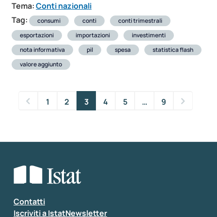
Tema:
Conti nazionali
Tag:
consumi
conti
conti trimestrali
esportazioni
importazioni
investimenti
nota informativa
pil
spesa
statistica flash
valore aggiunto
1
2
3
4
5
…
9
Contatti
Iscriviti a IstatNewsletter