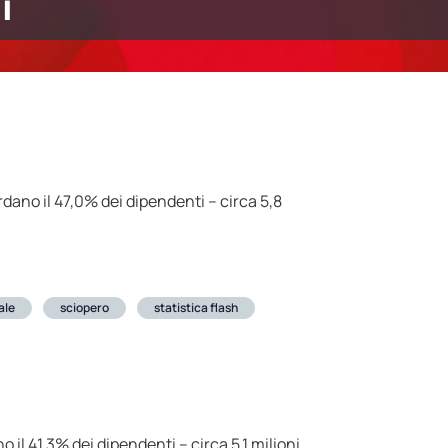
i
ardano il 47,0% dei dipendenti – circa 5,8
ale
sciopero
statistica flash
o il 41,3% dei dipendenti – circa 5,1 milioni