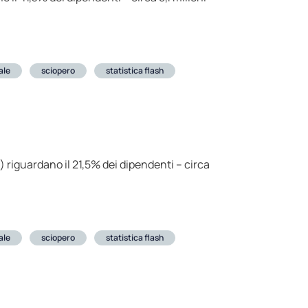
ale
sciopero
statistica flash
i) riguardano il 21,5% dei dipendenti – circa
ale
sciopero
statistica flash