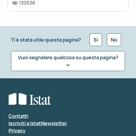
Id:
130538
Ti è stata utile questa pagina?
Sì
No
Vuoi segnalare qualcosa su questa pagina?
Che tipo di commento vuoi lasciare?
*
Seleziona la tipologia della segnalazione
Inserisci il tuo commento
*
Contatti
Iscriviti a IstatNewsletter
Privacy