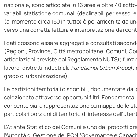
nazionale, sono articolate in 16 aree e oltre 40 sot
variabili statistiche comunali (declinabili per sesso, 
(al momento circa 150 in tutto) è poi arricchita da u
verso una corretta lettura e interpretazione dei con
I dati possono essere aggregati e consultati secondo 
(Regioni, Province, Città metropolitane, Comuni, Co
articolazioni previste dal Regolamento NUTS); funzio
lavoro, distretti industriali,
Functional Urban Areas
);
grado di urbanizzazione).
Le partizioni territoriali disponibili, documentate d
selezionate attraverso opportuni filtri. Fondamental
consente sia la rappresentazione su mappa delle stat
particolari porzioni di territorio di interesse dell’uten
L’Atlante Statistico dei Comuni è uno dei prodotti prev
l’Autorità di Gestione del PON “Governance e Capacit