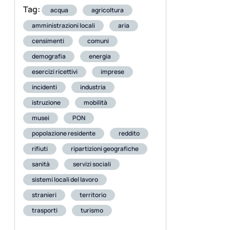
Tag:
acqua
agricoltura
amministrazioni locali
aria
censimenti
comuni
demografia
energia
esercizi ricettivi
imprese
incidenti
industria
istruzione
mobilità
musei
PON
popolazione residente
reddito
rifiuti
ripartizioni geografiche
sanità
servizi sociali
sistemi locali del lavoro
stranieri
territorio
trasporti
turismo