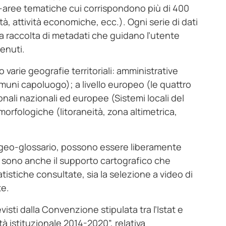
to-aree tematiche cui corrispondono più di 400
età, attività economiche, ecc.). Ogni serie di dati
na raccolta di metadati che guidano l’utente
tenuti.
varie geografie territoriali: amministrative
muni capoluogo); a livello europeo (le quattro
nali nazionali ed europee (Sistemi locali del
 morfologiche (litoraneità, zona altimetrica,
al geo-glossario, possono essere liberamente
i sono anche il supporto cartografico che
istiche consultate, sia la selezione a video di
te.
isti dalla Convenzione stipulata tra l’Istat e
à istituzionale 2014-2020”, relativa