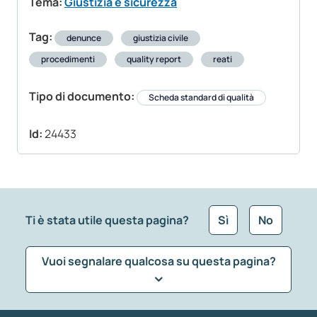
Tema:
Giustizia e sicurezza
Tag:
denunce
giustizia civile
procedimenti
quality report
reati
Tipo di documento:
Scheda standard di qualità
Id:
24433
Ti è stata utile questa pagina?
Sì
No
Vuoi segnalare qualcosa su questa pagina?