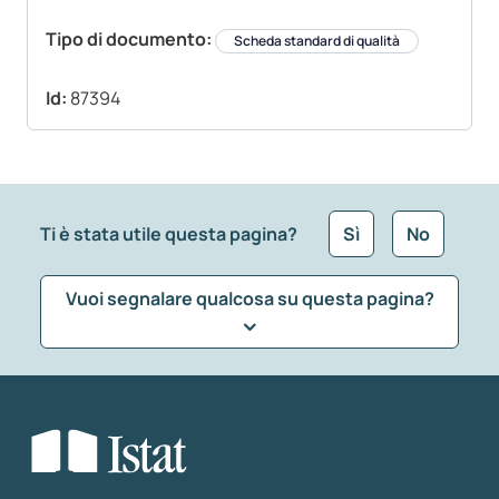
Tipo di documento:
Scheda standard di qualità
Id:
87394
Ti è stata utile questa pagina?
Sì
No
Vuoi segnalare qualcosa su questa pagina?
Che tipo di commento vuoi lasciare?
*
Seleziona la tipologia della segnalazione