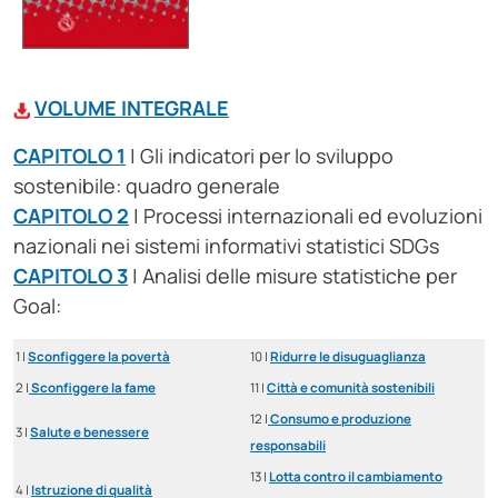
VOLUME INTEGRALE
CAPITOLO 1
| Gli indicatori per lo sviluppo
sostenibile: quadro generale
CAPITOLO 2
| Processi internazionali ed evoluzioni
nazionali nei sistemi informativi statistici SDGs
CAPITOLO 3
| Analisi delle misure statistiche per
Goal:
1 |
Sconfiggere la povertà
10 |
Ridurre le disuguaglianza
2 |
Sconfiggere la fame
11 |
Città e comunità sostenibili
12 |
Consumo e produzione
3 |
Salute e benessere
responsabili
13 |
Lotta contro il cambiamento
4 |
Istruzione di qualità