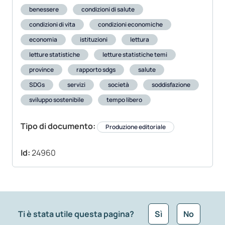
benessere
condizioni di salute
condizioni di vita
condizioni economiche
economia
istituzioni
lettura
letture statistiche
letture statistiche temi
province
rapporto sdgs
salute
SDGs
servizi
società
soddisfazione
sviluppo sostenibile
tempo libero
Tipo di documento:
Produzione editoriale
Id:
24960
Ti è stata utile questa pagina?
Sì
No