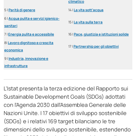
climatico
5 |
Parità di genere
14 |
La vita sott’acqua
6 |
Acqua pulita e servizi igienico-
15 |
La vita sulla terra
sanitari
7 |
Energia pulita e accessibile
16 |
Pace, giustizia e istituzioni solide
8|
Lavoro dignitoso e crescita
17 |
Partnership per gli obiettivi
economica
9 |
Industria, innovazione e
infrastrutture
L’Istat presenta la terza edizione del Rapporto sui
Sustainable Development Goals (SDGs) adottati
con l’Agenda 2030 dall’Assemblea Generale delle
Nazioni Unite. I 17 obiettivi di sviluppo sostenibile
(SDGs) e i relativi 169 target bilanciano le tre
dimensioni dello sviluppo sostenibile, estendendo