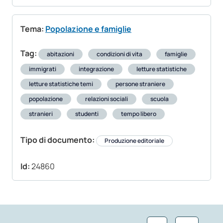
Tema:
Popolazione e famiglie
Tag:
abitazioni
condizioni di vita
famiglie
immigrati
integrazione
letture statistiche
letture statistiche temi
persone straniere
popolazione
relazioni sociali
scuola
stranieri
studenti
tempo libero
Tipo di documento:
Produzione editoriale
Id:
24860