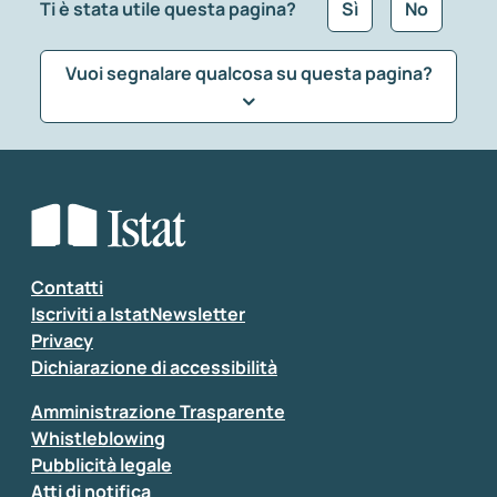
Ti è stata utile questa pagina?
Sì
No
Vuoi segnalare qualcosa su questa pagina?
Che tipo di commento vuoi lasciare?
*
Seleziona la tipologia della segnalazione
Inserisci il tuo commento
*
Contatti
Iscriviti a IstatNewsletter
Privacy
Dichiarazione di accessibilità
Amministrazione Trasparente
Whistleblowing
Pubblicità legale
Atti di notifica