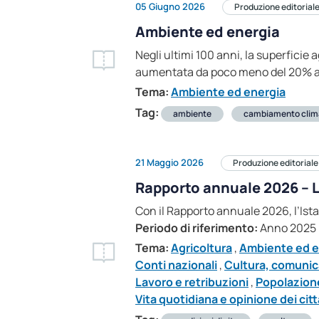
05 Giugno 2026
Produzione editorial
Ambiente ed energia
Negli ultimi 100 anni, la superficie
aumentata da poco meno del 20% a
Tema:
Ambiente ed energia
Tag:
ambiente
cambiamento clim
21 Maggio 2026
Produzione editoriale
Rapporto annuale 2026 – L
Con il Rapporto annuale 2026, l’Ista
Periodo di riferimento:
Anno 2025
Tema:
Agricoltura
,
Ambiente ed e
Conti nazionali
,
Cultura, comunic
Lavoro e retribuzioni
,
Popolazione
Vita quotidiana e opinione dei citt