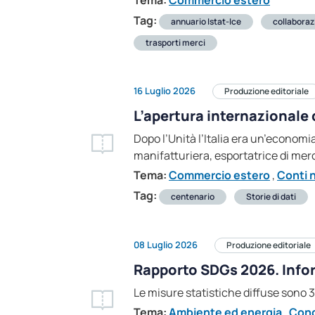
Tema:
Commercio estero
Tag:
annuario Istat-Ice
collaboraz
trasporti merci
16 Luglio 2026
Produzione editoriale
L’apertura internazionale
Dopo l’Unità l’Italia era un’economia
manifatturiera, esportatrice di merc
Tema:
Commercio estero
,
Conti n
Tag:
centenario
Storie di dati
08 Luglio 2026
Produzione editoriale
Rapporto SDGs 2026. Inform
Le misure statistiche diffuse sono 3
Tema:
Ambiente ed energia
,
Cond