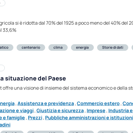
e
 agricola si è ridotta dal 70% del 1925 a poco meno del 40% del 2
l 33,6%
atico
centenario
clima
energia
Storie di dati
a situazione del Paese
t offre una visione di insieme del sistema economico e della st
nergia
,
Assistenza e previdenza
,
Commercio estero
,
Cond
azione e viaggi
,
Giustizia e sicurezza
,
Imprese
,
Industria e
 e famiglie
,
Prezzi
,
Pubbliche amministrazioni e istituzioni
adini