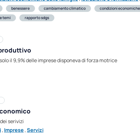
benessere
cambiamento climatico
condizioni economiche
he temi
rapporto sdgs
 produttivo
lo il 9,9% delle imprese disponeva di forza motrice
 economico
ei serivizi
i
,
Imprese
,
Servizi