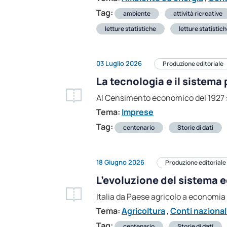
Tag:
ambiente
attività ricreative
letture statistiche
letture statistic
03 Luglio 2026
Produzione editoriale
La tecnologia e il sistema
Al Censimento economico del 1927 so
Tema:
Imprese
Tag:
centenario
Storie di dati
18 Giugno 2026
Produzione editoriale
L’evoluzione del sistema
Italia da Paese agricolo a economia d
Tema:
Agricoltura
,
Conti nazional
Tag:
centenario
Storie di dati