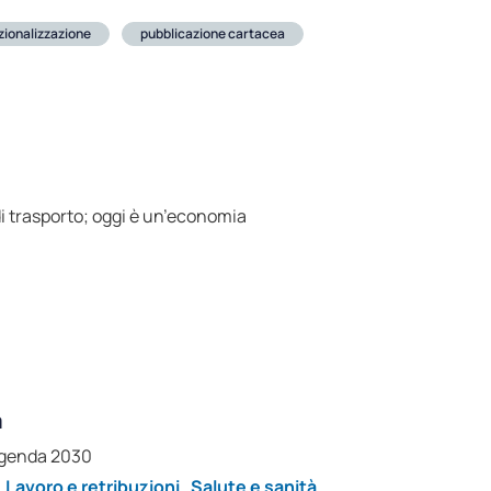
zionalizzazione
pubblicazione cartacea
 di trasporto; oggi è un’economia
a
’Agenda 2030
,
Lavoro e retribuzioni
,
Salute e sanità