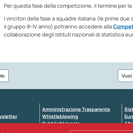
Per questa fase della competizione, il termine per la
I vincitori della fase a squadre italiana (le prime due
il gruppo III-IV anno) potranno accedere alla
Compet
collaborazione degli Istituti nazionali di statistica eu
No
Vuoi
Seleziona la tipologia della segnalazione
Amministrazione Trasparente
Sis
ewsletter
Whistleblowing
Eur
Pubblicità legale
Altr
ccessibilità
Atti di notifica