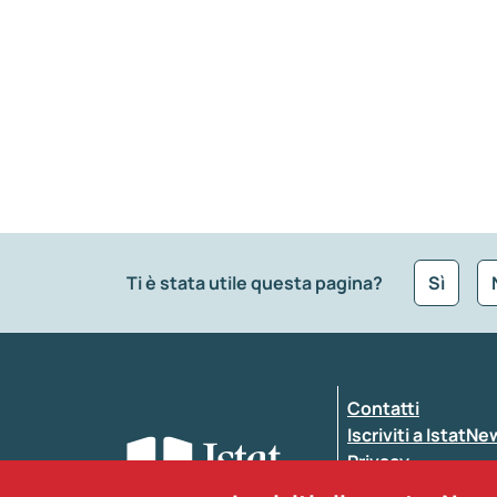
Ti è stata utile questa pagina?
Sì
Che tipo di commento vuoi lasciare?
*
Contatti
Inserisci il tuo commento
*
Iscriviti a IstatN
Privacy
Dichiarazione di a