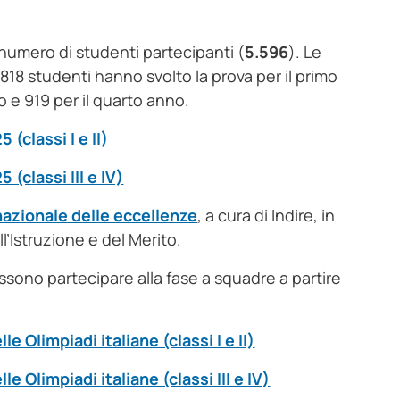
numero di studenti partecipanti (
5.596
). Le
818 studenti hanno svolto la prova per il primo
o e 919 per il quarto anno.
 (classi I e II)
 (classi III e IV)
nazionale delle eccellenze
, a cura di Indire, in
l’Istruzione e del Merito.
possono partecipare alla fase a squadre a partire
le Olimpiadi italiane (classi I e II)
le Olimpiadi italiane (classi III e IV)