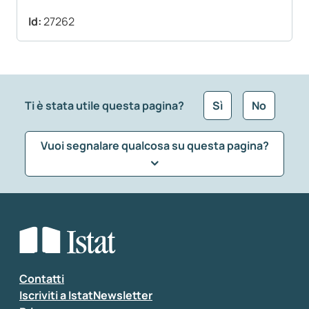
Id:
27262
Ti è stata utile questa pagina?
Sì
No
Vuoi segnalare qualcosa su questa pagina?
Che tipo di commento vuoi lasciare?
*
Seleziona la tipologia della segnalazione
Inserisci il tuo commento
*
Contatti
Iscriviti a IstatNewsletter