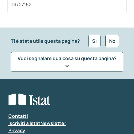
Id:
27162
Ti è stata utile questa pagina?
Sì
No
Vuoi segnalare qualcosa su questa pagina?
Che tipo di commento vuoi lasciare?
*
Seleziona la tipologia della segnalazione
Inserisci il tuo commento
*
Contatti
Iscriviti a IstatNewsletter
Privacy