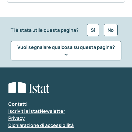
Ti è stata utile questa pagina?
Sì
No
Vuoi segnalare qualcosa su questa pagina?
Che tipo di commento vuoi lasciare?
*
Seleziona la tipologia della segnalazione
Inserisci il tuo commento
*
Contatti
Iscriviti a IstatNewsletter
Privacy
Dichiarazione di accessibilità