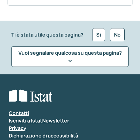
Ti è stata utile questa pagina?
Sì
No
Vuoi segnalare qualcosa su questa pagina?
Che tipo di commento vuoi lasciare?
*
Seleziona la tipologia della segnalazione
Inserisci il tuo commento
*
Contatti
Iscriviti a IstatNewsletter
Privacy
Dichiarazione di accessibilità