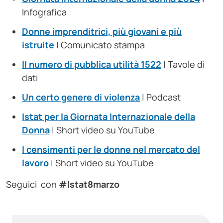
Infografica
Donne imprenditrici, più giovani e più
istruite
| Comunicato stampa
Il numero di pubblica utilità 1522
| Tavole di
dati
Un certo genere di violenza
| Podcast
Istat per la Giornata Internazionale della
Donna
| Short video su YouTube
I censimenti per le donne nel mercato del
lavoro
| Short video su YouTube
Seguici con
#Istat8marzo