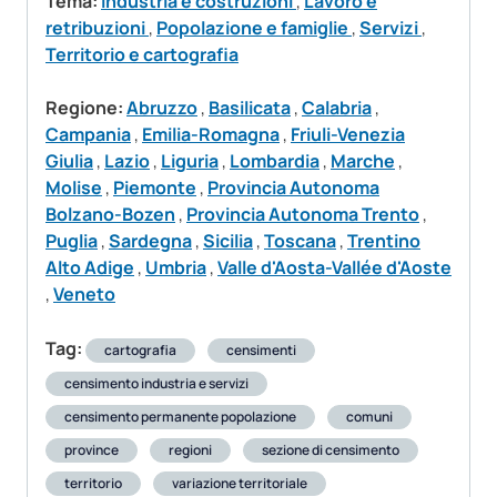
Tema:
Industria e costruzioni
,
Lavoro e
retribuzioni
,
Popolazione e famiglie
,
Servizi
,
Territorio e cartografia
Regione:
Abruzzo
,
Basilicata
,
Calabria
,
Campania
,
Emilia-Romagna
,
Friuli-Venezia
Giulia
,
Lazio
,
Liguria
,
Lombardia
,
Marche
,
Molise
,
Piemonte
,
Provincia Autonoma
Bolzano-Bozen
,
Provincia Autonoma Trento
,
Puglia
,
Sardegna
,
Sicilia
,
Toscana
,
Trentino
Alto Adige
,
Umbria
,
Valle d'Aosta-Vallée d'Aoste
,
Veneto
Tag:
cartografia
censimenti
censimento industria e servizi
censimento permanente popolazione
comuni
province
regioni
sezione di censimento
territorio
variazione territoriale