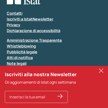
Inserisci il tuo commento
*
Contatti
Iscriviti a IstatNewsletter
Privacy
Dichiarazione di accessibilità
Amministrazione Trasparente
Whistleblowing
Pubblicità legale
Atti di notifica
Note legali
Sistan
Iscriviti alla nostra Newsletter
Eurostat
*
Tutti i campi sono obbligatori
Gli aggiornamenti di Istat ogni settimana
Altri servizi
Si prega di non fornire dati di natura personale (ad
esempio dati di contatto). Per ogni altra comunicazione
e per richiedere dati, pubblicazioni, file di microdati,
ricerche storiche e richieste personalizzate basta