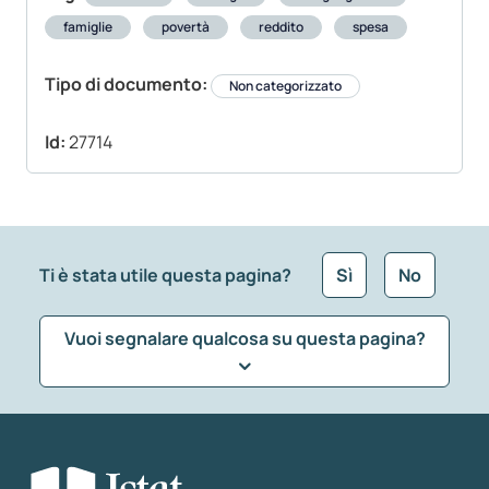
famiglie
povertà
reddito
spesa
Tipo di documento:
Non categorizzato
Id:
27714
Ti è stata utile questa pagina?
Sì
No
Vuoi segnalare qualcosa su questa pagina?
Che tipo di commento vuoi lasciare?
*
Seleziona la tipologia della segnalazione