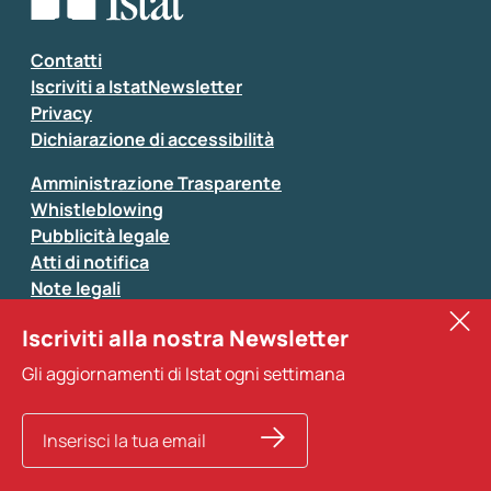
Inserisci il tuo commento
*
Contatti
Iscriviti a IstatNewsletter
Privacy
Dichiarazione di accessibilità
Amministrazione Trasparente
Whistleblowing
Pubblicità legale
Atti di notifica
Note legali
Sistan
Iscriviti alla nostra Newsletter
Eurostat
*
Tutti i campi sono obbligatori
Gli aggiornamenti di Istat ogni settimana
Altri servizi
Si prega di non fornire dati di natura personale (ad
esempio dati di contatto). Per ogni altra comunicazione
e per richiedere dati, pubblicazioni, file di microdati,
ricerche storiche e richieste personalizzate basta