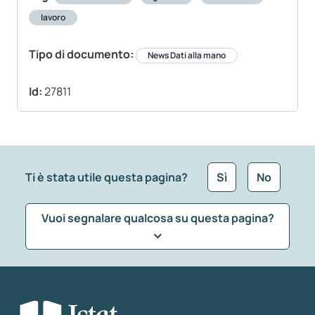
lavoro
Tipo di documento:
News Dati alla mano
Id:
27811
Ti è stata utile questa pagina?
Sì
No
Vuoi segnalare qualcosa su questa pagina?
Che tipo di commento vuoi lasciare?
*
Seleziona la tipologia della segnalazione