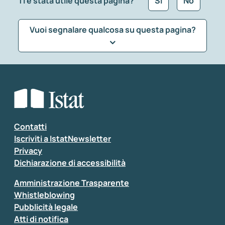
Ti è stata utile questa pagina?
Sì
No
Vuoi segnalare qualcosa su questa pagina?
Che tipo di commento vuoi lasciare?
*
Seleziona la tipologia della segnalazione
Inserisci il tuo commento
*
Contatti
Iscriviti a IstatNewsletter
Privacy
Dichiarazione di accessibilità
Amministrazione Trasparente
Whistleblowing
Pubblicità legale
Atti di notifica