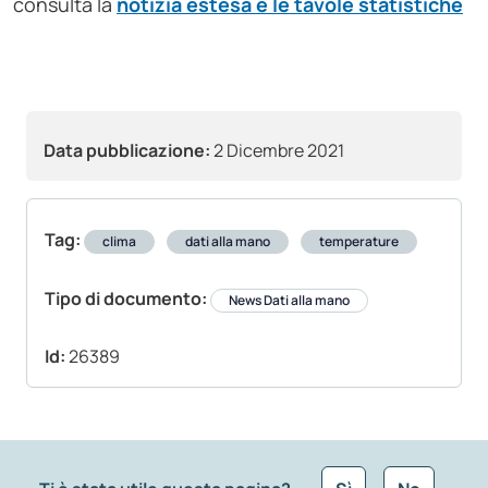
consulta la
notizia estesa e le tavole statistiche
Data pubblicazione:
2 Dicembre 2021
Tag:
clima
dati alla mano
temperature
Tipo di documento:
News Dati alla mano
Id:
26389