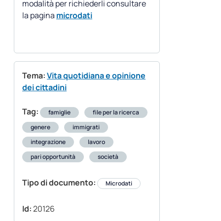
modalità per richiederli consultare
la pagina
microdati
Tema:
Vita quotidiana e opinione
dei cittadini
Tag:
famiglie
file per la ricerca
genere
immigrati
integrazione
lavoro
pari opportunità
società
Tipo di documento:
Microdati
Id:
20126