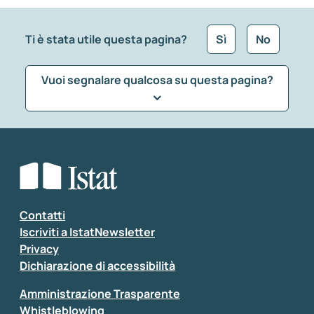
Ti è stata utile questa pagina?
Sì
No
Vuoi segnalare qualcosa su questa pagina?
Che tipo di commento vuoi lasciare?
*
Seleziona la tipologia della segnalazione
Inserisci il tuo commento
*
Contatti
Iscriviti a IstatNewsletter
Privacy
Dichiarazione di accessibilità
Amministrazione Trasparente
Whistleblowing