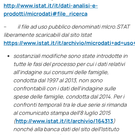
http://www.istat.it/it/dati-analisi-e-
prodotti/microdati#file_ricerca
–
il file ad uso pubblico denominati mIcro.STAT
liberamente scaricabili dal sito Istat
https://www.istat.it/it/archivio/microdati+ad+uso
sostanziali modifiche sono state introdotte in
tutte le fasi del processo per cui i dati relativi
all’indagine sui consumi delle famiglie,
condotta dal 1997 al 2013, non sono
confrontabili con i dati dell’indagine sulle
spese delle famiglie, condotta dal 2014. Per i
confronti temporali tra le due serie si rimanda
al comunicato stampa dell’8 luglio 2015
(
http://www.istat.it/it/archivio/164313
)
nonché alla banca dati del sito dell’Istituto