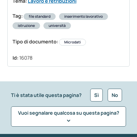
Tema:
Lavoro e retribuzioni
Tag:
file standard
inserimento lavorativo
istruzione
università
Tipo di documento:
Microdati
Id:
16078
Ti è stata utile questa pagina?
Sì
No
Vuoi segnalare qualcosa su questa pagina?