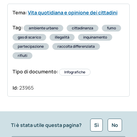
Tema:
Vita quotidiana e opinione dei cittadini
Tag:
ambiente urbano
cittadinanza
fumo
gas di scarico
illegalità
inquinamento
partecipazione
raccolta differenziata
rifiuti
Tipo di documento:
Infografiche
Id:
23965
Ti è stata utile questa pagina?
Sì
No