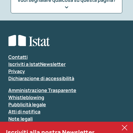
Che tipo di commento vuoi lasciare?
*
Seleziona la tipologia della segnalazione
Inserisci il tuo commento
*
Contatti
Iscriviti a IstatNewsletter
Privacy
Dichiarazione di accessibilità
Amministrazione Trasparente
Whistleblowing
Pubblicità legale
Atti di notifica
Note legali
Sistan
Iscriviti alla nostra Newsletter