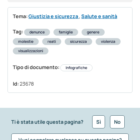
Tema:
Giustizia e sicurezza
,
Salute e sanità
Tag:
denunce
famiglie
genere
molestie
reati
sicurezza
violenza
visualizzazioni
Tipo di documento:
Infografiche
Id:
23678
Ti è stata utile questa pagina?
Sì
No
Vuoi segnalare qualcosa su questa pagina?