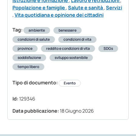
Istruzione e formazione
,
Lavoro e retribuzioni
,
Popolazione e famiglie
,
Salute e sanità
,
Servizi
,
Vita quotidiana e opinione dei cittadini
Tag:
ambiente
benessere
condizioni di salute
condizioni di vita
province
reddito e condizioni di vita
SDGs
soddisfazione
sviluppo sostenibile
tempo libero
Tipo di documento:
Evento
Id:
129346
Data pubblicazione:
18 Giugno 2026