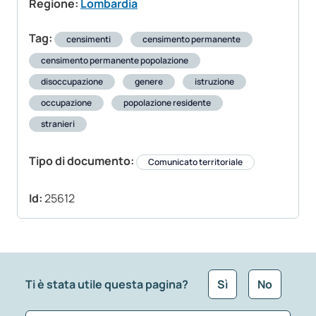
Regione:
Lombardia
Tag:
censimenti
censimento permanente
censimento permanente popolazione
disoccupazione
genere
istruzione
occupazione
popolazione residente
stranieri
Tipo di documento:
Comunicato territoriale
Id:
25612
Ti è stata utile questa pagina?
Sì
No