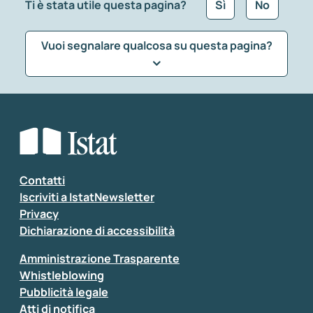
Ti è stata utile questa pagina?
Sì
No
Vuoi segnalare qualcosa su questa pagina?
Che tipo di commento vuoi lasciare?
*
Seleziona la tipologia della segnalazione
Inserisci il tuo commento
*
Contatti
Iscriviti a IstatNewsletter
Privacy
Dichiarazione di accessibilità
Amministrazione Trasparente
Whistleblowing
Pubblicità legale
Atti di notifica