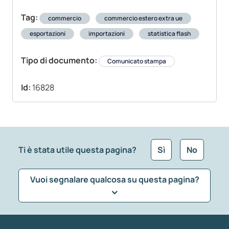
Tag:
commercio
commercio estero extra ue
esportazioni
importazioni
statistica flash
Tipo di documento:
Comunicato stampa
Id:
16828
Ti è stata utile questa pagina?
Sì
No
Vuoi segnalare qualcosa su questa pagina?