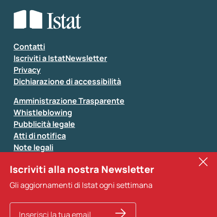
Che tipo di commento vuoi lasciare?
*
Seleziona la tipologia della segnalazione
Inserisci il tuo commento
*
Contatti
Iscriviti a IstatNewsletter
Privacy
Dichiarazione di accessibilità
Amministrazione Trasparente
Whistleblowing
Pubblicità legale
Atti di notifica
Note legali
Sistan
Iscriviti alla nostra Newsletter
Eurostat
*
Tutti i campi sono obbligatori
Gli aggiornamenti di Istat ogni settimana
Altri servizi
Si prega di non fornire dati di natura personale (ad
esempio dati di contatto). Per ogni altra comunicazione
e per richiedere dati, pubblicazioni, file di microdati,