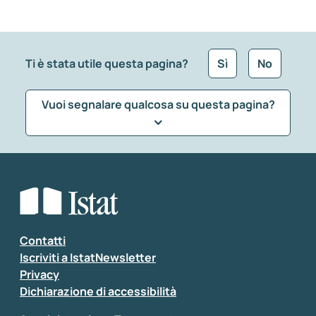
Ti è stata utile questa pagina?
Sì
No
Vuoi segnalare qualcosa su questa pagina?
Che tipo di commento vuoi lasciare?
*
Seleziona la tipologia della segnalazione
Inserisci il tuo commento
*
Contatti
Iscriviti a IstatNewsletter
Privacy
Dichiarazione di accessibilità