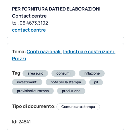
PER FORNITURA DATI ED ELABORAZIONI
Contact centre
contact centre
Tema:
Conti nazionali
,
Industria e costruzioni
,
Prezzi
Tag:
area euro
consumi
inflazione
investimenti
nota per la stampa
pil
previsioni eurozona
produzione
Tipo di documento:
Comunicato stampa
Id:
24841