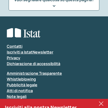
Che tipo di commento vuoi lasciare?
*
Seleziona la tipologia della segnalazione
Inserisci il tuo commento
*
Contatti
Iscriviti a IstatNewsletter
Privacy
Dichiarazione di accessibilità
Amministrazione Trasparente
Whistleblowing
Pubblicità legale
Atti di notifica
Note legali
Sistan
Iscriviti alla nostra Newsletter