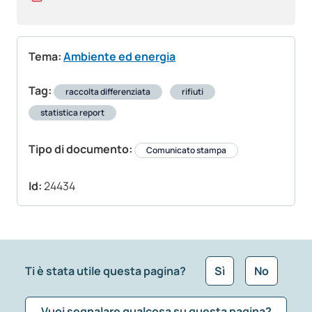
Tema:
Ambiente ed energia
Tag:
raccolta differenziata
rifiuti
statistica report
Tipo di documento:
Comunicato stampa
Id:
24434
Ti è stata utile questa pagina?
Sì
No
Vuoi segnalare qualcosa su questa pagina?